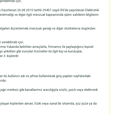
tirebilmek için;
hazırlanan 26.08.2015 tarihli 29457 sayılı RG’de yayınlanan Elektronik
etmeliği ve diğer ilgili mevzuat kapsamında işlem sahibinin bilgilerini
lgeleri düzenlemek; mevzuat gereği ve diğer otoritelerce öngörülen
 verebilmek için;
irme Yukarıda belirtilen amaçlarla, Firmamız ile paylaştığınız kişisel
şirketleri gibi sunulan hizmetler ile ilgili kişi ve kuruluşlar,
 3. kişilerdir.
ile; kullanıcı adı ve şifresi kullanılarak giriş yapılan sayfalardaki
inde;
çağrı merkezi gibi kanallarımız aracılığıyla sözlü, yazılı veya elektronik
paylaşan kişilerden alınan, fiziki veya sanal bir ortamda, yüz yüze ya da