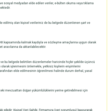
en ve sosyal medyadan elde edilen veriler, e-bülten okuma veya tıklama
ektedir.
de edilmiş olan kişisel verileriniz de bu belgede düzenlenen şart ve
iz KVKK kapsamında kalmak kaydıyla ve sözleşme amaçlarına uygun olarak
 aracılarına da aktarılabilecektir.
 ve bu belgede belirtilen düzenlemeler haricinde hiçbir şekilde üçüncü
ı olarak işlenmesini önlemekle, yetkisiz kişilerin erişimlerini
rı tarafından elde edilmesinin öğrenilmesi halinde durum derhal, yasal
eki mevzuattan doğan yükümlülüklerini yerine getirebilmesi için
ki gibidir: Kişisel Veri Sahibi, Firmamıza (veri sorumlusu) başvurarak