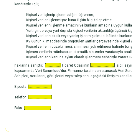
kendisiyle ilgili;
Kişisel veri işlenip işlenmediğini öğrenme,
Kişisel verileri işlenmişse buna ilişkin bilgi talep etme,
Kişisel verilerin işlenme amacını ve bunların amacına uygun kulla
Yurt içinde veya yurt dışında kişisel verilerin aktarıldığı üçüncü kiş
Kişisel verilerin eksik veya yanlış işlenmiş olması hâlinde bunları
KVKK’nun 7. maddesinde öngörülen şartlar çerçevesinde kişisel ve
Kişisel verilerin düzeltilmesi, silinmesi, yok edilmesi halinde bu iş
İşlenen verilerin münhasıran otomatik sistemler vasıtasıyla anali
Kişisel verilerin kanuna aykırı olarak işlenmesi sebebiyle zarara 
haklarına sahiptir.
[................]
Ticaret Odası’nın
[..........................]
sicil sayı
kapsamında Veri Sorumlusu’dur. Firmamız tarafından atanacak Veri Soruml
Sahipleri, sorularını, görüşlerini veya taleplerini aşağıdaki iletişim kanalla
E.posta:
[.........................]
Telefon:
[.........................]
Faks:
[.............................]