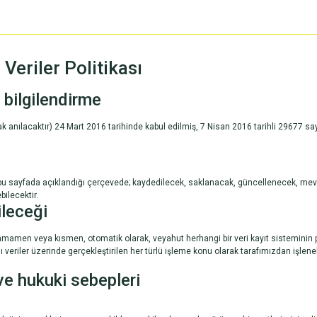
 Veriler Politikası
 bilgilendirme
anılacaktır) 24 Mart 2016 tarihinde kabul edilmiş, 7 Nisan 2016 tarihli 29677 sayı
z bu sayfada açıklandığı çerçevede; kaydedilecek, saklanacak, güncellenecek, mevz
bilecektir.
ileceği
, tamamen veya kısmen, otomatik olarak, veyahut herhangi bir veri kayıt sisteminin
 veriler üzerinde gerçekleştirilen her türlü işleme konu olarak tarafımızdan işlene
 ve hukuki sebepleri