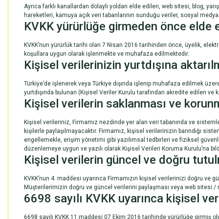
Ayrıca farklı kanallardan dolaylı yoldan elde edilen, web sitesi, blog, 
hareketleri, kamuya açık veri tabanlarının sunduğu veriler, sosyal medya 
KVKK yürürlüğe girmeden önce elde edi
KVKK’nun yürürlük tarihi olan 7 Nisan 2016 tarihinden önce, üyelik, elektr
koşullara uygun olarak işlenmekte ve muhafaza edilmektedir.
Kişisel verilerinizin yurtdışına aktarı
Türkiye’de işlenerek veya Türkiye dışında işlenip muhafaza edilmek üzer
yurtdışında bulunan (Kişisel Veriler Kurulu tarafından akredite edilen ve
Kişisel verilerin saklanması ve korun
Kişisel verileriniz, Firmamız nezdinde yer alan veri tabanında ve sistem
kişilerle paylaşılmayacaktır. Firmamız, kişisel verilerinizin barındığı sist
engellemekle, erişim yönetimi gibi yazılımsal tedbirleri ve fiziksel güven
düzenlemeye uygun ve yazılı olarak Kişisel Verileri Koruma Kurulu’na bildi
Kişisel verilerin güncel ve doğru tutu
KVKK’nun 4. maddesi uyarınca Firmamızın kişisel verilerinizi doğru ve 
Müşterilerimizin doğru ve güncel verilerini paylaşması veya web sitesi
6698 sayılı KVKK uyarınca kişisel veri
6698 sayılı KVKK 11.maddesi 07 Ekim 2016 tarihinde yürürlüğe girmiş olup 