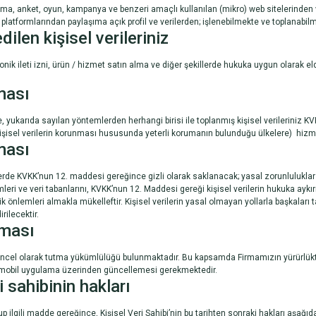
yarışma, anket, oyun, kampanya ve benzeri amaçlı kullanılan (mikro) web sitelerind
platformlarından paylaşıma açık profil ve verilerden; işlenebilmekte ve toplanabilm
len kişisel verileriniz
onik ileti izni, ürün / hizmet satın alma ve diğer şekillerde hukuka uygun olarak el
lması
e, yukarıda sayılan yöntemlerden herhangi birisi ile toplanmış kişisel verilerin
 kişisel verilerin korunması hususunda yeterli korumanın bulunduğu ülkelere) hizmet
ması
lerde KVKK’nun 12. maddesi gereğince gizli olarak saklanacak; yasal zorunluluklar
emleri ve veri tabanlarını, KVKK’nun 12. Maddesi gereği kişisel verilerin hukuka aykır
lik önlemleri almakla mükelleftir. Kişisel verilerin yasal olmayan yollarla başkala
rilecektir.
lması
güncel olarak tutma yükümlülüğü bulunmaktadır. Bu kapsamda Firmamızın yürürlükt
 / mobil uygulama üzerinden güncellemesi gerekmektedir.
 sahibinin hakları
ilgili madde gereğince, Kişisel Veri Sahibi’nin bu tarihten sonraki hakları aşağıda