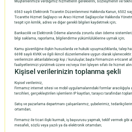
Müşterilerimize verdiğimiz hizmetlerin gereklerini, sözleşmenin ve tekno
6563 sayılı Elektronik Ticaretin Düzenlenmesi Hakkında Kanun, 6502 sayı
Ticarette Hizmet Sağlayıcı ve Aracı Hizmet Sağlayıcılar Hakkında Yönetme
tespit için kimlik, adres ve diğer gerekli bilgileri kaydetmek için;
Bankacılık ve Elektronik Ödeme alanında zorunlu olan ödeme sistemleri,
bilgi saklama, raporlama, bilgilendirme yükümlülüklerine uymak için;
Kamu güvenliğine ilişkin hususlarda ve hukuki uyuşmazlıklarda, talep hali
6698 sayılı KVKK ve ilgili ikincil düzenlemelere uygun olarak işlenecektir.
verilerinizin aktarılabileceği kişi / kuruluşlar; başta Firmamızın e-ticaret a
faaliyetlerimizi yürütmek üzere ve/veya Veri İşleyen sıfatı ile hizmet alınan,
Kişisel verilerinizin toplanma şekli
Kişisel verileriniz,
Firmamız internet sitesi ve mobil uygulamalarındaki formlar aracılığıyla ad,
tercihleri, gerçekleştirilen işlemlerin IP kayıtları, tarayıcı tarafından top
Satış ve pazarlama departmanı çalışanlarımız, şubelerimiz, tedarikçilerimiz,
ortamdan;
Firmamız ile ticari ilişki kurmak, iş başvurusu yapmak, teklif vermek gibi a
mesafeli, sözlü veya yazılı ya da elektronik ortamdan;