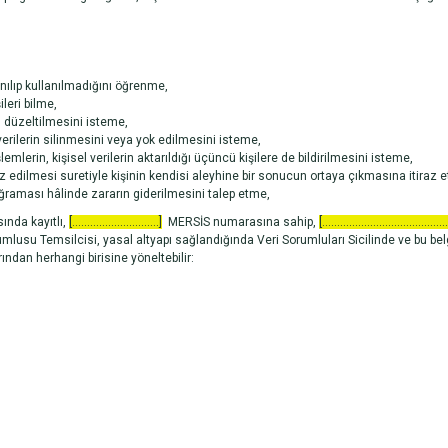
nılıp kullanılmadığını öğrenme,
ileri bilme,
n düzeltilmesini isteme,
rilerin silinmesini veya yok edilmesini isteme,
lemlerin, kişisel verilerin aktarıldığı üçüncü kişilere de bildirilmesini isteme,
z edilmesi suretiyle kişinin kendisi aleyhine bir sonucun ortaya çıkmasına itiraz 
uğraması hâlinde zararın giderilmesini talep etme,
sında kayıtlı,
[.............................]
MERSİS numarasına sahip,
[..........................................
usu Temsilcisi, yasal altyapı sağlandığında Veri Sorumluları Sicilinde ve bu belg
rından herhangi birisine yöneltebilir: