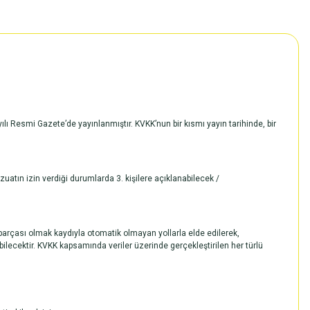
lı Resmi Gazete’de yayınlanmıştır. KVKK’nun bir kısmı yayın tarihinde, bir
uatın izin verdiği durumlarda 3. kişilere açıklanabilecek /
 parçası olmak kaydıyla otomatik olmayan yollarla elde edilerek,
bilecektir. KVKK kapsamında veriler üzerinde gerçekleştirilen her türlü