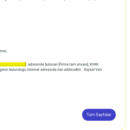
etme,
.............................]
adresinde bulunan [Firma tam ünvanı], KVKK
enin bulunduğu internet adresinde ilan edilecektir. Kişisel Veri
Tüm Sayfalar