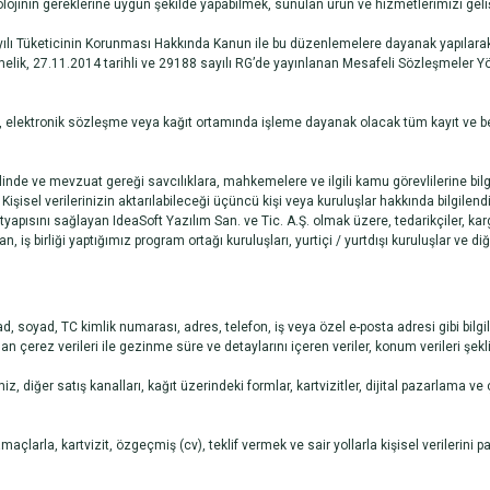
lojinin gereklerine uygun şekilde yapabilmek, sunulan ürün ve hizmetlerimizi geliş
lı Tüketicinin Korunması Hakkında Kanun ile bu düzenlemelere dayanak yapılarak 
lik, 27.11.2014 tarihli ve 29188 sayılı RG’de yayınlanan Mesafeli Sözleşmeler Yön
 elektronik sözleşme veya kağıt ortamında işleme dayanak olacak tüm kayıt ve be
nde ve mevzuat gereği savcılıklara, mahkemelere ve ilgili kamu görevlilerine bilgi
 Kişisel verilerinizin aktarılabileceği üçüncü kişi veya kuruluşlar hakkında bilgilend
ltyapısını sağlayan IdeaSoft Yazılım San. ve Tic. A.Ş. olmak üzere, tedarikçiler, kargo 
 iş birliği yaptığımız program ortağı kuruluşları, yurtiçi / yurtdışı kuruluşlar ve diğer
 soyad, TC kimlik numarası, adres, telefon, iş veya özel e-posta adresi gibi bilgiler 
lanan çerez verileri ile gezinme süre ve detaylarını içeren veriler, konum verileri şekl
 diğer satış kanalları, kağıt üzerindeki formlar, kartvizitler, dijital pazarlama ve 
maçlarla, kartvizit, özgeçmiş (cv), teklif vermek ve sair yollarla kişisel verilerini 