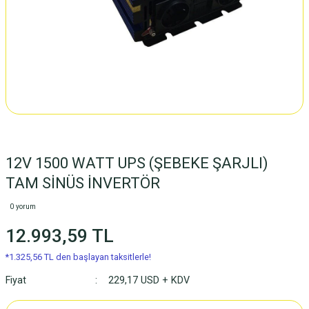
12V 1500 WATT UPS (ŞEBEKE ŞARJLI)
TAM SİNÜS İNVERTÖR
0 yorum
12.993,59 TL
*1.325,56 TL den başlayan taksitlerle!
Fiyat
229,17 USD + KDV