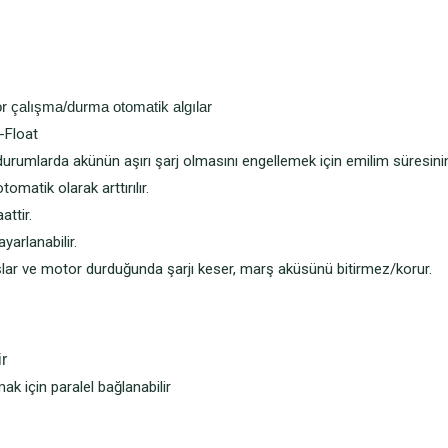
or çalışma/durma otomatik algılar
n-Float
ı durumlarda akünün aşırı şarj olmasını engellemek için emilim süresin
matik olarak arttırılır.
attir.
arlanabilir.
başlar ve motor durduğunda şarjı keser, marş aküsünü bitirmez/korur.
ir
ak için paralel bağlanabilir