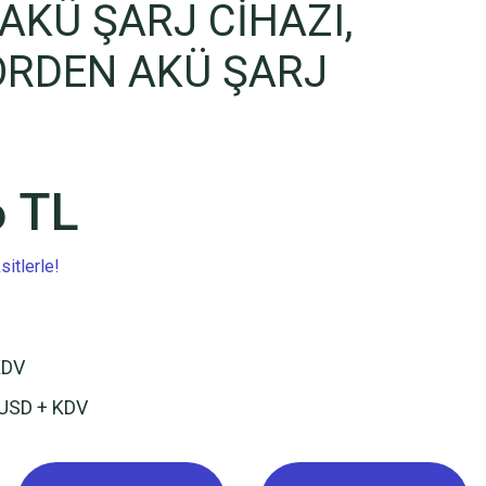
AKÜ ŞARJ CİHAZI,
ÖRDEN AKÜ ŞARJ
6 TL
itlerle!
KDV
 USD + KDV