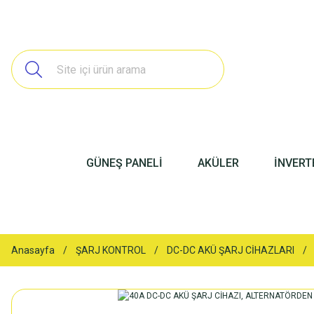
GÜNEŞ PANELİ
AKÜLER
İNVERT
Anasayfa
ŞARJ KONTROL
DC-DC AKÜ ŞARJ CİHAZLARI