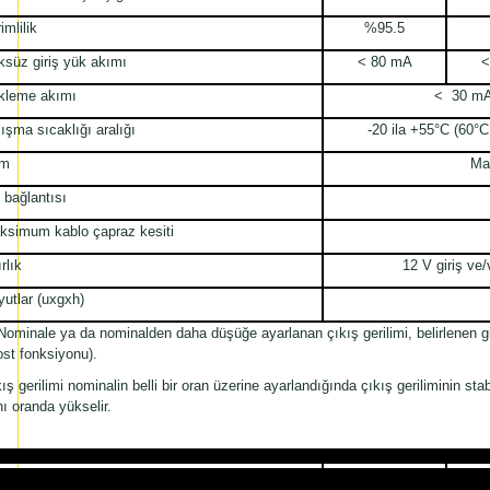
imlilik
%95.5
ksüz giriş yük akımı
< 80 mA
<
kleme akımı
< 30 mA 
ışma sıcaklığı aralığı
-20 ila +55°C (60°C
m
Ma
 bağlantısı
ksimum kablo çapraz kesiti
rlık
12 V giriş ve
utlar (uxgxh)
Nominale ya da nominalden daha düşüğe ayarlanan çıkış gerilimi, belirlenen giri
st fonksiyonu).
ış gerilimi nominalin belli bir oran üzerine ayarlandığında çıkış geriliminin sta
ı oranda yükselir.