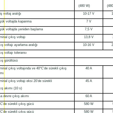
(480 W)
(480
iş voltaj aralığı
10-17 V
şük voltajda kapanma
7 V
şük voltajda yeniden başlama
7,5 V
inal çıkış voltajı
13,8 V
ış voltajı ayarlama aralığı
10-16 V
ış voltajı toleransı
ış gürültüsü
inal çıkış voltajında ve 40°C’de sürekli çıkış
40 A
ımı
inal çıkış voltajı eksi 20’de sürekli
45 A
ış akımı (10 s)
sa devre çıkış akımı
60 A
C’de sürekli çıkış gücü
580 W
C’de sürekli çıkış gücü
580 W