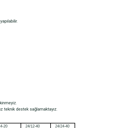
apılabilir.
ekinmeyiz.
ız teknik destek sağlamaktayız.
4-20
24/12-40
24/24-40