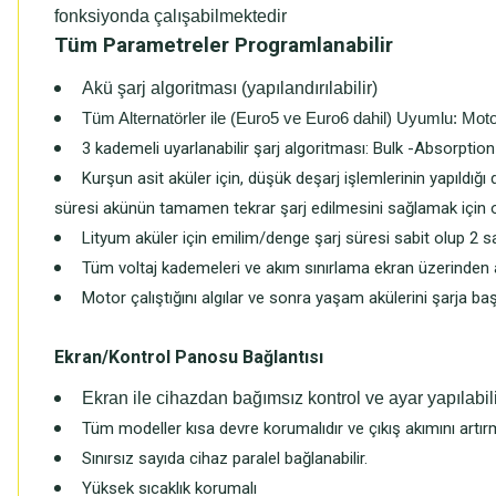
fonksiyonda çalışabilmektedir
Tüm Parametreler Programlanabilir
Akü şarj algoritması (yapılandırılabilir)
Tüm Alternatörler ile (Euro5 ve Euro6 dahil) Uyumlu: Mot
3 kademeli uyarlanabilir şarj algoritması: Bulk -Absorptio
Kurşun asit aküler için, düşük deşarj işlemlerinin yapıldığ
süresi akünün tamamen tekrar şarj edilmesini sağlamak için oto
Lityum aküler için emilim/denge şarj süresi sabit olup 2 sa
Tüm voltaj kademeleri ve akım sınırlama ekran üzerinden ay
Motor çalıştığını algılar ve sonra yaşam akülerini şarja 
Ekran/Kontrol Panosu Bağlantısı
Ekran ile cihazdan bağımsız kontrol ve ayar yapılabil
Tüm modeller kısa devre korumalıdır ve çıkış akımını artırm
Sınırsız sayıda cihaz paralel bağlanabilir.
Yüksek sıcaklık korumalı