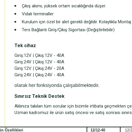
Çıkış akımı, yüksek ortam sıcaklığında düşer.
Vidalı terminaller
Kurulum için özel bir alet gerekli değildir. Kolaylıkla Montaj y
Ters Bağlantı Giriş/Çıkış Sigortası (Değiştirilebilir)
Tek cihaz
Giriş:12V | Çıkış:12V - 40A
Giriş:24V | Çıkış:12V - 40A
Giriş:12V | Çıkış:24V - 20A
Giriş:24V | Çıkış:24V - 40A
olarak her fonksiyonda çalışabilmektedir.
Sınırsız Teknik Destek
Aklınıza takılan tüm sorular için bizimle irtibata geçmekten ç
Uzman kadromuz ile ürün satış öncesi ve satış sonrası sınırs
ün Özellikleri
12/12-40
12/2