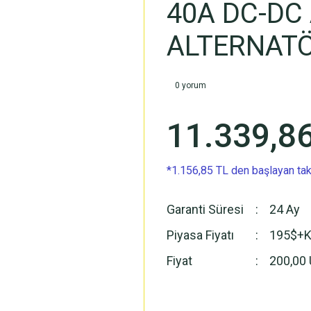
40A DC-DC 
ALTERNAT
0 yorum
11.339,8
*1.156,85 TL den başlayan taks
Garanti Süresi
24 Ay
Piyasa Fiyatı
195$+
Fiyat
200,00