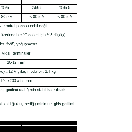
%95
%96.5
%95.5
 80 mA
< 80 mA
< 80 mA
Kontrol panosu dahil değil
 üzerinde her °C değeri için %3 düşüş)
ks. %95, yoğuşmasız
Vidalı terminaller
10-12 mm²
/veya 12 V çıkış modelleri: 1,4 kg
140 x200 x 85 mm
ş gerilimi aralığında stabil kalır (buck-
bil kaldığı (düşmediği) minimum giriş gerilimi