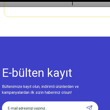
E-bülten
kayıt
Bültenimize kayıt olun, indirimli ürünlerden ve
kampanyalardan ilk sizin haberiniz olsun!