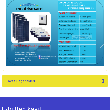
Taksit Seçenekleri
E-bülten
kayıt