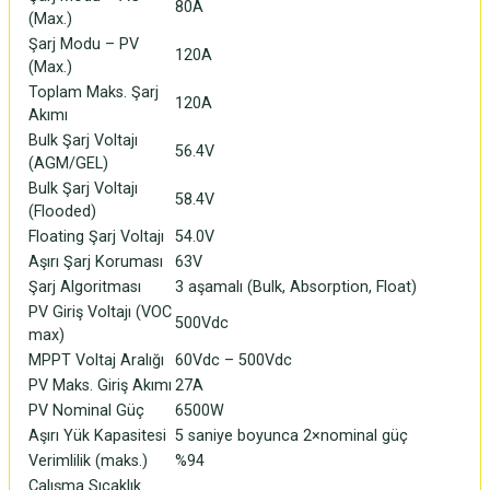
80A
(Max.)
Şarj Modu – PV
120A
(Max.)
Toplam Maks. Şarj
120A
Akımı
Bulk Şarj Voltajı
56.4V
(AGM/GEL)
Bulk Şarj Voltajı
58.4V
(Flooded)
Floating Şarj Voltajı
54.0V
Aşırı Şarj Koruması
63V
Şarj Algoritması
3 aşamalı (Bulk, Absorption, Float)
PV Giriş Voltajı (VOC
500Vdc
max)
MPPT Voltaj Aralığı
60Vdc – 500Vdc
PV Maks. Giriş Akımı
27A
PV Nominal Güç
6500W
Aşırı Yük Kapasitesi
5 saniye boyunca 2×nominal güç
Verimlilik (maks.)
%94
Çalışma Sıcaklık