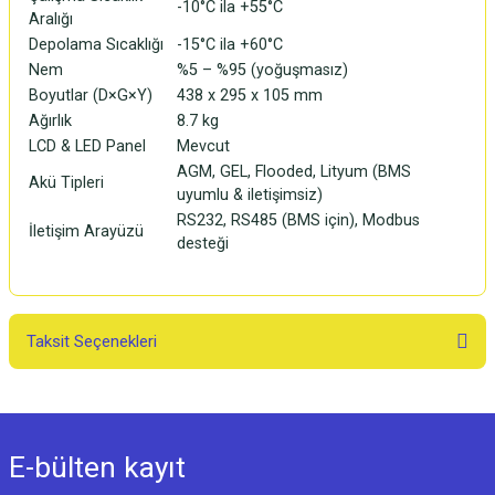
-10°C ila +55°C
Aralığı
Depolama Sıcaklığı
-15°C ila +60°C
Nem
%5 – %95 (yoğuşmasız)
Boyutlar (D×G×Y)
438 x 295 x 105 mm
Ağırlık
8.7 kg
LCD & LED Panel
Mevcut
AGM, GEL, Flooded, Lityum (BMS
Akü Tipleri
uyumlu & iletişimsiz)
RS232, RS485 (BMS için), Modbus
İletişim Arayüzü
desteği
Taksit Seçenekleri
E-bülten
kayıt