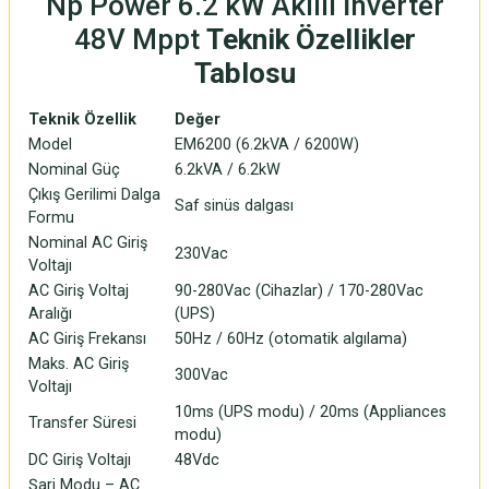
Np Power 6.2 kW Akıllı İnverter
48V Mppt
Teknik Özellikler
Tablosu
Teknik Özellik
Değer
Model
EM6200 (6.2kVA / 6200W)
Nominal Güç
6.2kVA / 6.2kW
Çıkış Gerilimi Dalga
Saf sinüs dalgası
Formu
Nominal AC Giriş
230Vac
Voltajı
AC Giriş Voltaj
90-280Vac (Cihazlar) / 170-280Vac
Aralığı
(UPS)
AC Giriş Frekansı
50Hz / 60Hz (otomatik algılama)
Maks. AC Giriş
300Vac
Voltajı
10ms (UPS modu) / 20ms (Appliances
Transfer Süresi
modu)
DC Giriş Voltajı
48Vdc
Şarj Modu – AC