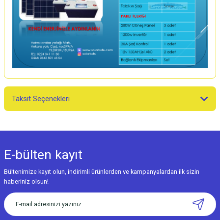
Taksit Seçenekleri
E-bülten
kayıt
Bültenimize kayıt olun, indirimli ürünlerden ve kampanyalardan ilk sizin
haberiniz olsun!