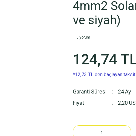
4mm2 Solar 
ve siyah)
0 yorum
124,74 T
*12,73 TL den başlayan taksitl
Garanti Süresi
24 Ay
Fiyat
2,20 U